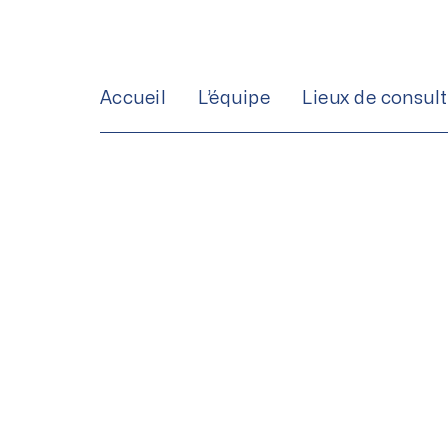
Aller
au
contenu
Accueil
L’équipe
Lieux de consul
Prothèses d’épa