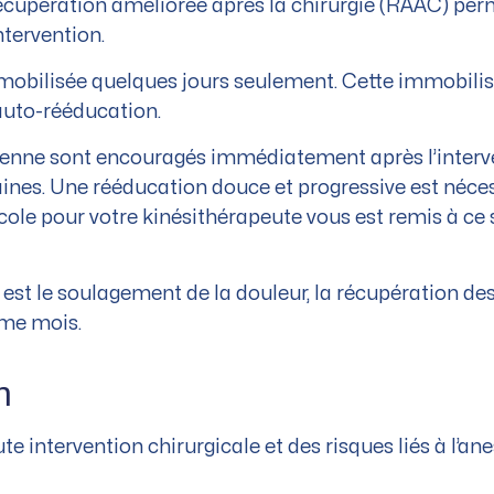
récupération améliorée après la chirurgie (RAAC) pe
ntervention.
immobilisée quelques jours seulement. Cette immobilisa
’auto-rééducation.
dienne sont encouragés immédiatement après l’interv
nes. Une rééducation douce et progressive est nécess
le pour votre kinésithérapeute vous est remis à ce suj
 est le soulagement de la douleur, la récupération des m
ème mois.
n
 intervention chirurgicale et des risques liés à l’an