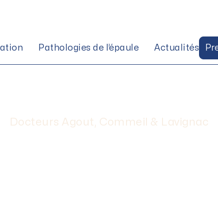
tation
Pathologies de l’épaule
Actualités
Pr
ule inversée & anat
Agout
Docteurs Agout, Commeil & Lavignac