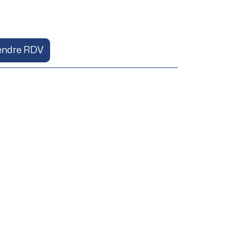
endre RDV
omique par le Dr