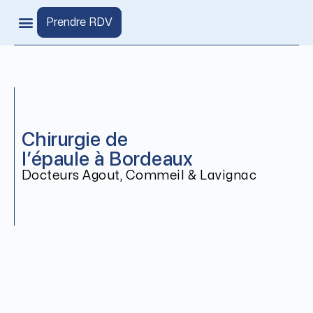
Aller
au
Prendre RDV
contenu
Lieux de consultation
Pathologies de l’épaule
Chirurgie de
l’épaule à Bordeaux
Docteurs Agout, Commeil & Lavignac