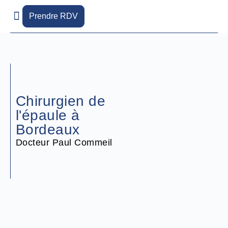
Aller
Prendre RDV
au
contenu
Lieux de consultation
Pathologies de l’épaule
Chirurgien de
l'épaule à
Bordeaux
Docteur Paul Commeil