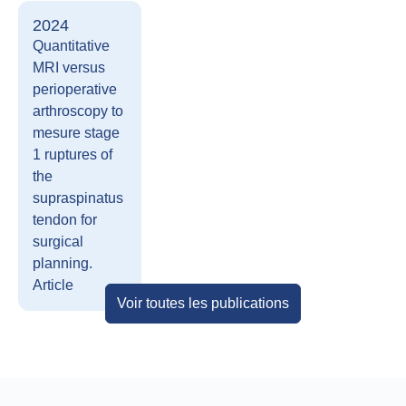
2024
Quantitative
MRI versus
perioperative
arthroscopy to
mesure stage
1 ruptures of
the
supraspinatus
tendon for
surgical
planning.
Article
Voir toutes les publications
2022
2021
2021
A pilot study
Post-traumatic
Learning and
focusing on
forearm bone
optimizing
internal
defect
arthroscopic