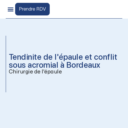
Aller
au
Prendre RDV
contenu
Lieux de consultation
Pathologies de l’épaule
Tendinite de l'épaule et conflit
sous acromial à Bordeaux
Chirurgie de l'épaule