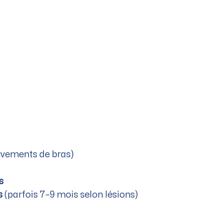
uvements de bras)
s
s
(parfois 7–9 mois selon lésions)