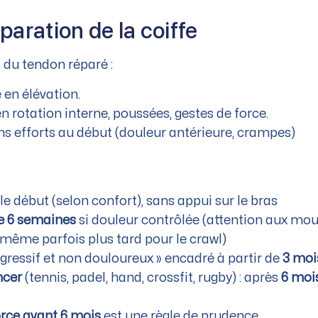
paration de la coiffe
 du tendon réparé :
é en élévation.
en rotation interne, poussées, gestes de force.
ns efforts au début (douleur antérieure, crampes)
 le début (selon confort), sans appui sur le bras
de 6 semaines
si douleur contrôlée (attention aux mo
même parfois plus tard pour le crawl)
gressif et non douloureux » encadré à partir de
3 moi
ncer
(tennis, padel, hand, crossfit, rugby) : après
6 moi
force avant 6 mois
est une règle de prudence.