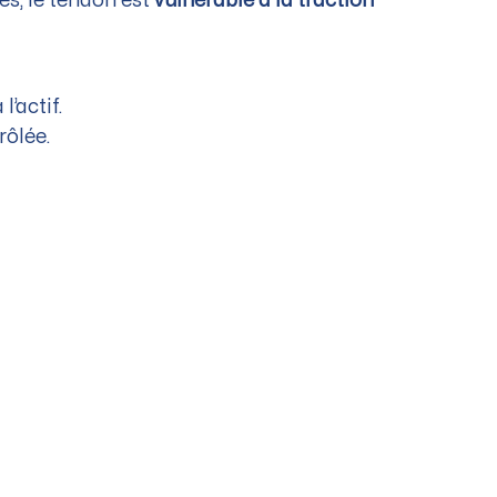
es, le tendon est
vulnérable à la traction
l’actif.
rôlée.