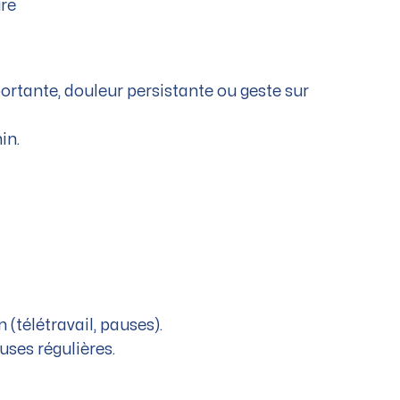
ure
portante, douleur persistante ou geste sur
in.
n (télétravail, pauses).
uses régulières.