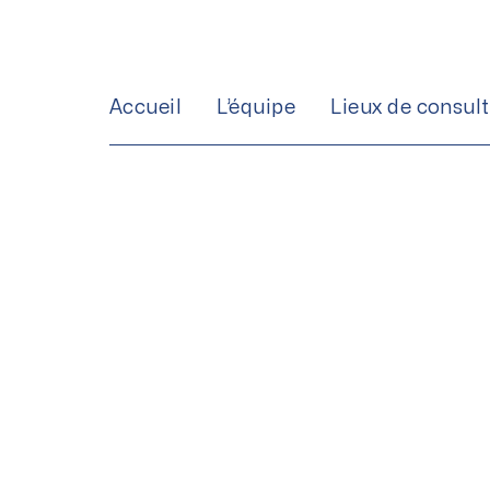
Aller
au
contenu
Accueil
L’équipe
Lieux de consul
Reprise des acti
rotateurs : c
quotidien