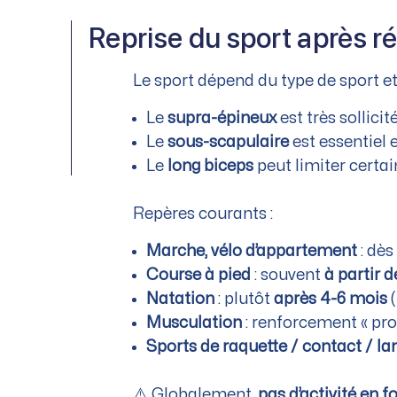
Reprise du sport après ré
Le sport dépend du type de sport et
Le
supra-épineux
est très sollicit
Le
sous-scapulaire
est essentiel 
Le
long biceps
peut limiter certai
Repères courants :
Marche, vélo d’appartement
: dès
Course à pied
: souvent
à partir 
Natation
: plutôt
après 4-6 mois
(
Musculation
: renforcement « pro
Sports de raquette / contact / la
⚠️ Globalement,
pas d’activité en 