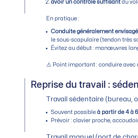
avoir un contrôle suffisant
du vol
En pratique :
Conduite généralement envisagé
le sous-scapulaire (tendon très sol
Évitez au début : manœuvres longu
⚠️ Point important : conduire avec u
Reprise du travail : séde
Travail sédentaire (bureau, 
Souvent possible
à partir de 4 à
Prévoir : clavier proche, accoudoi
Travail manuel (port de charg