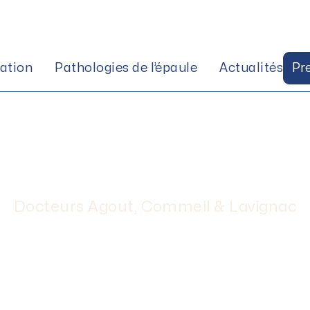
tation
Pathologies de l’épaule
Actualités
Pr
vités après réparation
onduite, sport, travai
. Conseil du Dr Pierr
Docteurs Agout, Commeil & Lavignac