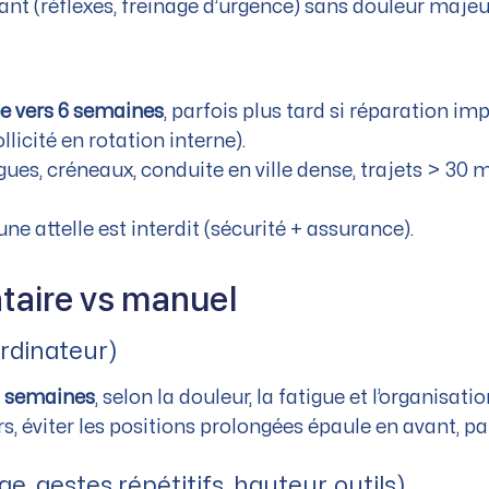
ant (réflexes, freinage d’urgence) sans douleur maje
e vers 6 semaines
, parfois plus tard si réparation im
licité en rotation interne).
es, créneaux, conduite en ville dense, trajets > 30 m
ne attelle est interdit (sécurité + assurance).
ntaire vs manuel
ordinateur)
 6 semaines
, selon la douleur, la fatigue et l’organisatio
rs, éviter les positions prolongées épaule en avant, pa
e, gestes répétitifs, hauteur, outils)