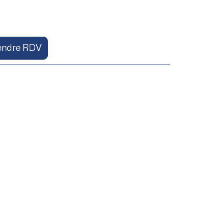
endre RDV
 de la coiffe des
l et gestes du
e Lavignac