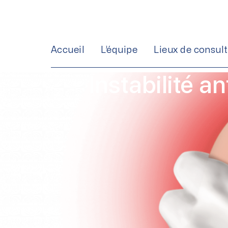
Aller
au
contenu
Accueil
L’équipe
Lieux de consul
Instabilité a