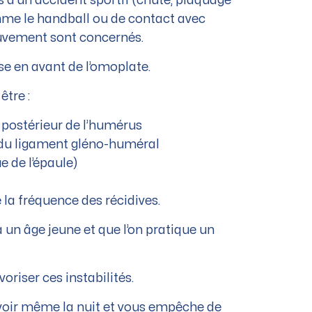
s d’un accident sportif (chute, plaquage
omme le handball ou de contact avec
ouvement sont concernés.
sse en avant de l’omoplate.
être :
 postérieur de l’humérus
t du ligament gléno-huméral
e de l’épaule)
la fréquence des récidives.
à un âge jeune et que l’on pratique un
riser ces instabilités.
s voir même la nuit et vous empêche de