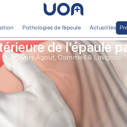
tation
Pathologies de l’épaule
Actualités
Pr
ntérieure de l’épaule p
Docteurs Agout, Commeil & Lavignac