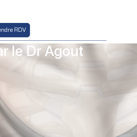
endre RDV
ar le Dr Agout