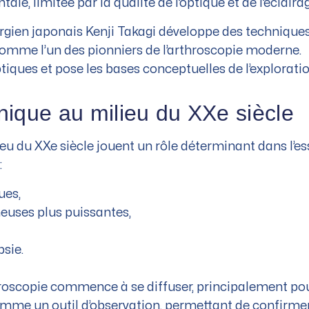
le, limitée par la qualité de l’optique et de l’éclairag
rgien japonais Kenji Takagi développe des techniques 
 comme l’un des pionniers de l’arthroscopie moderne.
iques et pose les bases conceptuelles de l’exploratio
ique au milieu du XXe siècle
u du XXe siècle jouent un rôle déterminant dans l’ess
:
ues,
uses plus puissantes,
psie.
throscopie commence à se diffuser, principalement pou
 comme un outil d’observation, permettant de confirme