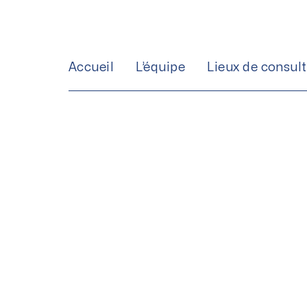
Aller
au
contenu
Accueil
L’équipe
Lieux de consul
Histoire de la 
de l’arthroscop