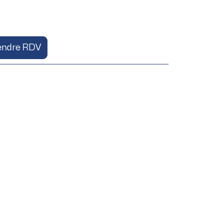
endre RDV
que et évolution
 Docteur Charles